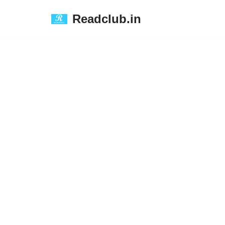
Readclub.in
Skip
to
content