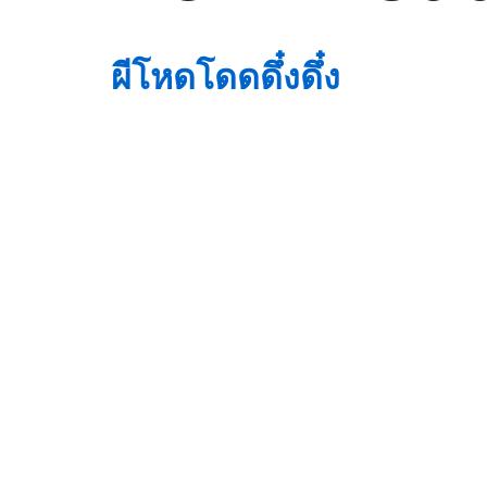
ผีโหดโดดดึ๋งดึ๋ง