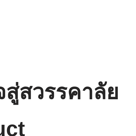
จสู่สวรรคาลัย
uct