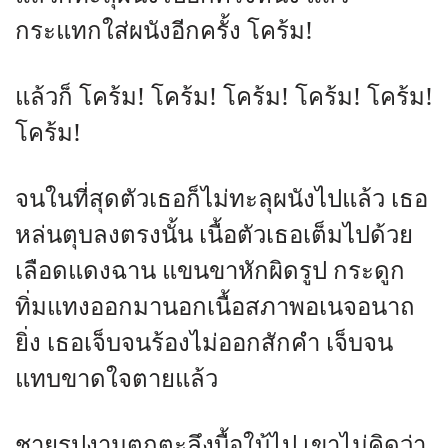
กระแทกใส่ผนังอีกครั้ง โคร้ม!
แล้วก็ โคร้ม! โคร้ม! โคร้ม! โคร้ม! โคร้ม!
โคร้ม!
จนในที่สุดตัวเธอก็ไม่ทะลุผนังไปแล้ว เธอ
หล่นตุบลงตรงนั้น เนื้อตัวเธอเต็มไปด้วย
เลือดแดงฉาน แขนขาหักผิดรูป กระดูก
ทิ่มแทงออกมานอกเนื้อสภาพอเนจอนาถ
ยิ่ง เธอเจ็บจนร้องไม่ออกสักคำ เจ็บจน
แทบขาดใจตายแล้ว
ชายรูปงามตกตะลึงบื้อใบ้ไป เขาไม่คิดว่า