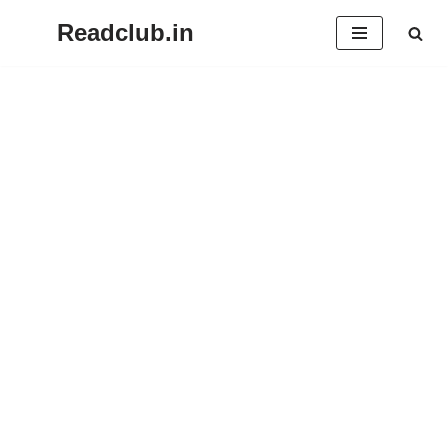
Readclub.in
Skip
to
content