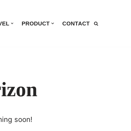
VEL
PRODUCT
CONTACT
rizon
hing soon!