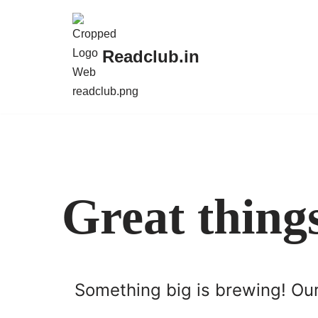
Skip
Readclub.in
to
content
Great thing
Something big is brewing! Our 