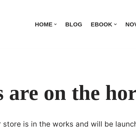
HOME
BLOG
EBOOK
NO
s are on the ho
store is in the works and will be launc