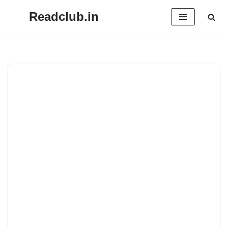
Readclub.in
Skip
to
content