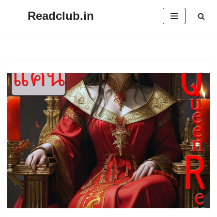
Readclub.in
Skip
to
content