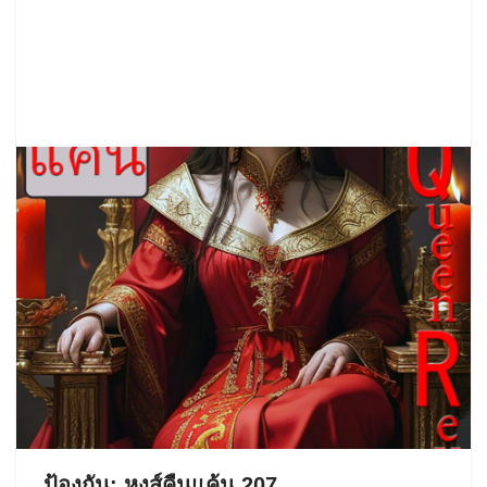
ป้องกัน: หงส์คืนแค้น 207