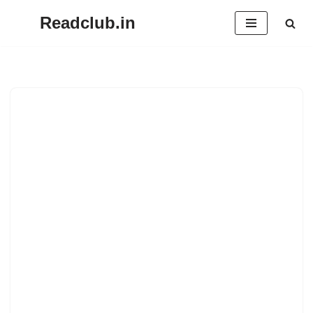
Readclub.in
Skip
to
content