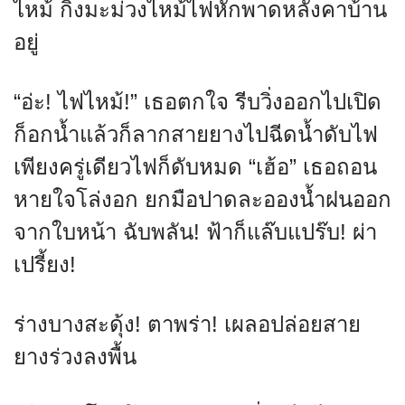
ไหม้ กิ่งมะม่วงไหม้ไฟหักพาดหลังคาบ้าน
อยู่
“อ่ะ! ไฟไหม้!” เธอตกใจ รีบวิ่งออกไปเปิด
ก็อกน้ำแล้วก็ลากสายยางไปฉีดน้ำดับไฟ
เพียงครู่เดียวไฟก็ดับหมด “เฮ้อ” เธอถอน
หายใจโล่งอก ยกมือปาดละอองน้ำฝนออก
จากใบหน้า ฉับพลัน! ฟ้าก็แล๊บแปร๊บ! ผ่า
เปรี้ยง!
ร่างบางสะดุ้ง! ตาพร่า! เผลอปล่อยสาย
ยางร่วงลงพื้น