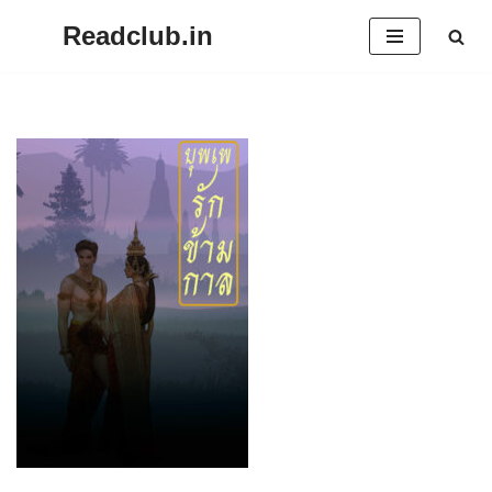
Readclub.in
Skip
to
content