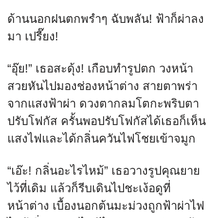
ด้านนอกฝนตกพรำๆ ฉับพลัน! ฟ้าก็ผ่าลง
มา เปรี๊ยง!
“อุ๊ย!” เธอสะดุ้ง! เกือบทำรูปตก วงหน้า
สวยหันไปมองช่องหน้าต่าง สายตาพร่า
จากแสงฟ้าผ่า ดวงตากลมโตกะพริบตา
ปรับโฟกัส ครั้นพอปรับโฟกัสได้เธอก็เห็น
แสงไฟและได้กลิ่นควันไฟโชยเข้าจมูก
“เอ๊ะ! กลิ่นอะไรไหม้” เธอวางรูปคุณยาย
ไว้ที่เดิม แล้วก็รีบเดินไปชะเง้อดูที่
หน้าต่าง เบื้องนอกต้นมะม่วงถูกฟ้าผ่าไฟ