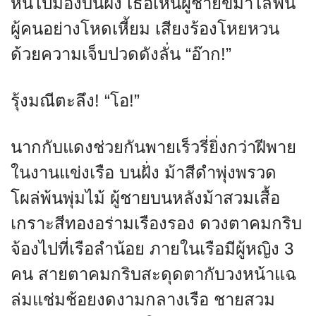
หันไปมองบนฝั่ง เธอเห็นผู้ชายขี่ม้าไล่ฟัน
ผู้คนอย่างโหดเหี้ยม เสียงร้องโหยหวน
ด้วยความเจ็บปวดดังลั่น “อ๊าก!”
รุ้งมณีตะลึง! “โอ!”
นากกับแดงช่วยกันพายเร็วรี่ยิ่งกว่าฝีพาย
ในงานแข่งเรือ บนฝั่ง ม้าสีดำพุ่งพรวด
โผล่พ้นพุ่มไม้ ผู้ชายบนหลังม้าสวมเสื้อ
เกราะสีทองอร่ามเรืองรอง ดวงตาคมกริบ
จ้องไปที่เรือลำน้อย ภายในเรือมีผู้หญิง 3
คน สายตาคมกริบสะดุดตากับวงหน้าแฉ
ล่มแช่มช้อยงดงามกลางเรือ ชายสวม