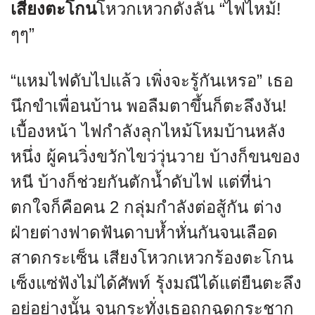
เสียงตะโกน
โหวกเหวกดังลั่น “ไฟไหม้!
ๆๆ”
“แหมไฟดับไปแล้ว เพิ่งจะรู้กันเหรอ” เธอ
นึกขำเพื่อนบ้าน พอลืมตาขึ้นก็ตะลึงงัน!
เบื้องหน้า ไฟกำลังลุกไหม้โหมบ้านหลัง
หนึ่ง ผู้คนวิ่งขวักไขว่วุ่นวาย บ้างก็ขนของ
หนี บ้างก็ช่วยกันตักน้ำดับไฟ แต่ที่น่า
ตกใจก็คือคน 2 กลุ่มกำลังต่อสู้กัน ต่าง
ฝ่ายต่างฟาดฟันดาบห้ำหั่นกันจนเลือด
สาดกระเซ็น เสียงโหวกเหวกร้องตะโกน
เซ็งแซ่ฟังไม่ได้ศัพท์ รุ้งมณีได้แต่ยืนตะลึง
อยู่อย่างนั้น จนกระทั่งเธอถูกฉุดกระชาก