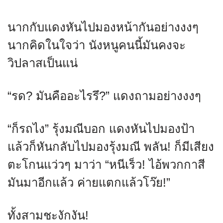
นากกับแดงหันไปมองหน้ากันอย่างงงๆ
นากคิดในใจว่า นังหนูคนนี้มันคงจะ
วิปลาสเป็นแน่
“รด? มันคืออะไรรึ?” แดงถามอย่างงงๆ
“ก็รถไง” รุ้งมณีบอก แดงหันไปมองป้า
แล้วก็หันกลับไปมองรุ้งมณี พลัน! ก็มีเสียง
ตะโกนแว่วๆ มาว่า “หนีเร็ว! ไอ้พวกกาสี
มันมาอีกแล้ว ค่ายแตกแล้วโว๊ย!”
ทั้งสามชะงักงัน!