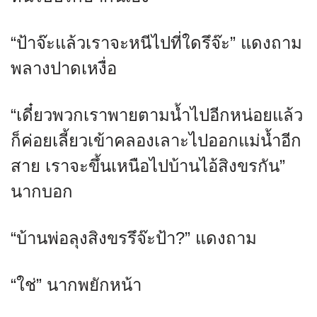
“ป้าจ๊ะแล้วเราจะหนีไปที่ใดรึจ๊ะ” แดงถาม
พลางปาดเหงื่อ
“เดี๋ยวพวกเราพายตามน้ำไปอีกหน่อยแล้ว
ก็ค่อยเลี้ยวเข้าคลองเลาะไปออกแม่น้ำอีก
สาย เราจะขึ้นเหนือไปบ้านไอ้สิงขรกัน”
นากบอก
“บ้านพ่อลุงสิงขรรึจ๊ะป้า?” แดงถาม
“ใช่” นากพยักหน้า