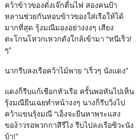
คว้าข้าวของดั่งเจ๊กตื่นไฟ สองคนป้า
หลานช่วยกันหอบข้าวของใส่เรือให้ได้
มากที่สุด รุ้งมณีมองอย่างงงๆ เสียง
ตะโกนโหวกเหวกดังใกล้เข้ามา “หนีเร็ว!
ๆ”
นากรีบลงเรือคว้าไม้พาย “เร็วๆ นังแดง”
แดงก็รีบแก้เชือกหัวเรือ ครั้นพอหันไปเห็น
รุ้งมณียืนเฉยทำหน้างงๆ นางก็รีบวิ่งไป
คว้าแขนรุ้งมณี “เอ็งจะยืนหาพระแสง
ของ้าวรอพวกกาสีรึไง รีบไปลงเรือซิวะนัง
บ้า!”