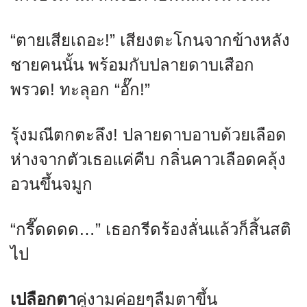
“ตายเสียเถอะ!” เสียงตะโกนจากข้างหลัง
ชายคนนั้น พร้อมกับปลายดาบเสือก
พรวด! ทะลุอก “อั๊ก!”
รุ้งมณีตกตะลึง! ปลายดาบอาบด้วยเลือด
ห่างจากตัวเธอแค่คืบ กลิ่นคาวเลือดคลุ้ง
อวนขึ้นจมูก
“กรี๊ดดดด…” เธอกรีดร้องลั่นแล้วก็สิ้นสติ
ไป
เปลือกตา
คู่งามค่อยๆลืมตาขึ้น