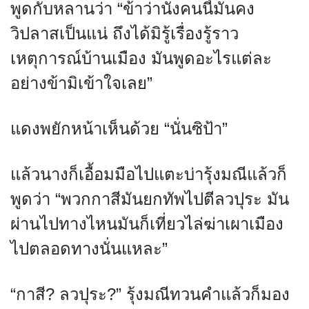
พูดกับหลานว่า “ข้าว่านังคนนี้มันคง
วิปลาสเป็นแน่ ถึงได้มิรู้เรื่องรู้ราว
เหตุการณ์บ้านเมือง มันพูดอะไรแต่ละ
อย่างข้ามิเข้าใจเลย”
แดงพยักหน้าเห็นด้วย “นั่นซิป้า”
แล้วนางก็เอื้อมมือไปแตะบ่ารุ้งมณีแล้วก็
พูดว่า “พวกกาสีมันยกทัพไปตีลวปุระ มัน
ผ่านไปทางไหนมันก็เที่ยวไล่ฆ่าเผาเมือง
ไปตลอดทางนั่นแหละ”
“กาสี? ลวปุระ?” รุ้งมณีทวนคำแล้วก็มอง