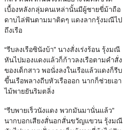
เบื้องหลังกลุ่มคนเหล่านั้นมีผู้ชายขี่ม้าถือ
ดาบไล่ฟันตามมาติดๆ แดงลากรุ้งมณีไป
ถึงเรือ
“รีบลงเรือซินังบ้า” นางสั่งเร่งร้อน รุ้งมณี
หันไปมองแดงแล้วก็ก้าวลงเรือตามคำสั่ง
ของเด็กสาว พอนั่งลงในเรือแล้วแดงก็รีบ
ขึ้นเรือพลางถีบหัวเรือออก นากก็ช่วยเอา
ไม้พายยันริมตลิ่ง
“รีบพายเร็วนังแดง พวกมันมานั่นแล้ว”
นากบอกเสียงสั่นอกสั่นขวัญแขวน รุ้งมณี