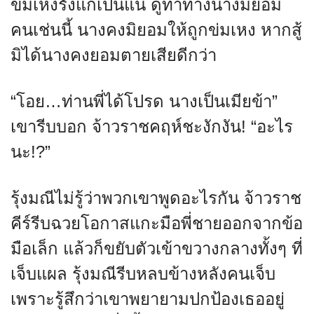
ข่มเหงรังแกเป็นแน่ ดูท่าทางนางมิยอม
คนเช่นนี้ นางคงมิยอมให้ถูกข่มเหง หากสู้
มิได้นางคงยอมตายเสียดีกว่า
“โอย…ท่านพี่ได้โปรด นางเป็นเมียข้า”
เขารีบบอก จ้าวราชคฤห์ชะงักงัน! “อะไร
นะ!?”
รุ้งมณีไม่รู้ว่าพวกเขาพูดอะไรกัน จ้าวราช
คีร์รีบฉวยโอกาสแกะมือพี่ชายออกจากข้อ
มือเล็ก แล้วก็ขยับตัวเข้าขวางกลางทั้งๆ ที่
เจ็บแผล รุ้งมณีรีบหลบข้างหลังคนเจ็บ
เพราะรู้สึกว่าเขาพยายามปกป้องเธออยู่