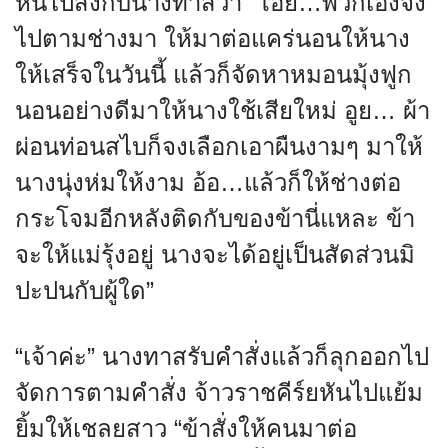
หันไปสั่งกับนางทาสว่า “โอย…พวกเอ็งจง
ไปตามช่างมา ให้มาต่อแคร่นอนให้นาง
ให้เสร็จในวันนี้ แล้วก็จัดหาหมอนมุ้งฟูก
นอนอย่างดีมาให้นางใช้เสียใหม่ อูย… ผ้า
ผ่อนท่อนสไบก็จงเลือกเอาผืนงามๆ มาให้
นางนุ่งห่มให้งาม อ้อ…แล้วก็ให้ช่างต่อ
กระโจมอีกหลังติดกับของข้านี่แหละ ข้า
จะให้แม่รุ้งอยู่ นางจะได้อยู่เป็นสัดส่วนมิ
ปะปนกับผู้ใด”
“เจ้าค่ะ” นางทาสรับคำสั่งแล้วก็ลุกออกไป
จัดการตามคำสั่ง จ้าวราชคีร์ยหันไปแย้ม
ยิ้มให้เชลยสาว “ข้าสั่งให้คนมาต่อ