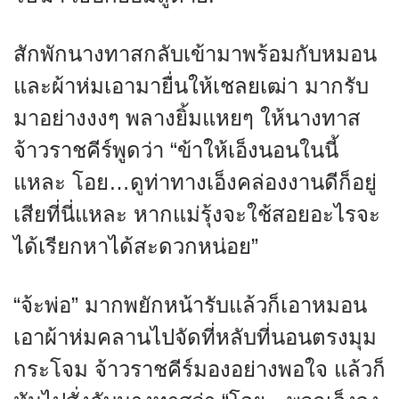
สักพักนางทาสกลับเข้ามาพร้อมกับหมอน
และผ้าห่มเอามายื่นให้เชลยเฒ่า มากรับ
มาอย่างงงๆ พลางยิ้มแหยๆ ให้นางทาส
จ้าวราชคีร์พูดว่า “ข้าให้เอ็งนอนในนี้
แหละ โอย…ดูท่าทางเอ็งคล่องงานดีก็อยู่
เสียที่นี่แหละ หากแม่รุ้งจะใช้สอยอะไรจะ
ได้เรียกหาได้สะดวกหน่อย”
“จ้ะพ่อ” มากพยักหน้ารับแล้วก็เอาหมอน
เอาผ้าห่มคลานไปจัดที่หลับที่นอนตรงมุม
กระโจม จ้าวราชคีร์มองอย่างพอใจ แล้วก็