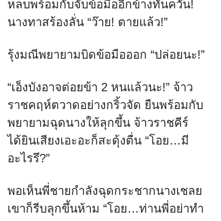
หลบพร้อมกับจับข้อมืออีกข้างทันควัน!
นางทาสร้องลั่น “ว๊าย! ตายแล้ว!”
รุ้งมณีพยายามบิดข้อมือออก “ปล่อยนะ!”
“เอ็งบังอาจต่อยข้า 2 หนแล้วนะ!” จ้าว
ราชคฤห์ตวาดอย่างกริ้วจัด ยืนพร้อมกับ
พยายามฉุดนางให้ลุกขึ้น จ้าวราชคีร์
ได้ยินเสียงเอะอะก็สะดุ้งตื่น “โอย…มี
อะไรรึ?”
พอเห็นพี่ชายกำลังฉุดกระชากนางเชลย
เขาก็รีบลุกขึ้นห้าม “โอย…ท่านพี่อย่าทำ