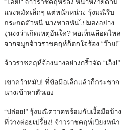
“โอ๊ย!” จ้าวราชคฤห์ร้อง หน้าหงายตาม
แรงหมัดเล็กๆ แต่หนักหน่วง รุ้งมณีรีบ
กระถดตัวหนี นางทาสหันไปมองอย่าง
งุนงงว่าเกิดเหตุอันใด? พอเห็นเลือดไหล
จากจมูกจ้าวราชคฤห์ก็ตกใจร้อง “ว๊าย!”
จ้าวราชคฤห์จ้องนางอย่างกริ้วจัด “เอ็ง!”
เขาคว้าหมับ! ที่ข้อมือเล็กแล้วก็กระชาก
นางเข้าหาตัวเอง
“ปล่อย!” รุ้งมณีตวาดพร้อมกับเงื้อมือข้าง
ที่ว่างต่อยเปรี้ยง! จ้าวราชคฤห์เบี่ยงหน้า