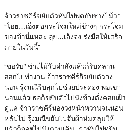
จ้าวราชคีร์ขยับตัวหันไปพูดกับช่างไม้ว่า
“โอย…เอ็งต่อกระโจมใหม่ข้างๆ กระโจม
ของข้านี่แหละ อูย…เอ็งจงเร่งมือให้เสร็จ
ภายในวันนี้”
“ขอรับ” ช่างไม้รับคำสั่งแล้วก็รีบคลาน
ออกไปทำงาน จ้าวราชคีร์ก็ขยับตัวลง
นอน รุ้งมณีรีบลุกไปช่วยประคอง พอเขา
นอนแล้วเธอก็ขยับตัวไปนั่งข้างตั่งคอยเฝ้า
ดูแล จ้าวราชคีร์มองวงหน้าหวานจนนอน
หลับไป รุ้งมณีขยับไปจับผ้าห่มคลุมให้
แล้วก็ถอยไปนั่งตามเดิม เธอหันไปหยิบ