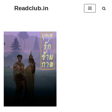
Readclub.in
Skip
to
content