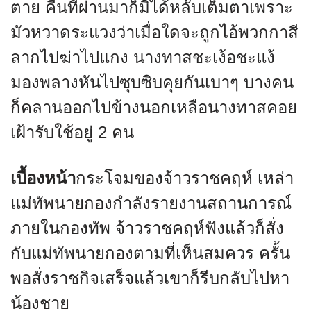
ตาย คืนที่ผ่านมาก็มิได้หลับเต็มตาเพราะ
มัวหวาดระแวงว่าเมื่อใดจะถูกไอ้พวกกาสี
ลากไปฆ่าไปแกง นางทาสชะเง้อชะแง้
มองพลางหันไปซุบซิบคุยกันเบาๆ บางคน
ก็คลานออกไปข้างนอกเหลือนางทาสคอย
เฝ้ารับใช้อยู่ 2 คน
เบื้องหน้า
กระโจมของจ้าวราชคฤห์ เหล่า
แม่ทัพนายกองกำลังรายงานสถานการณ์
ภายในกองทัพ จ้าวราชคฤห์ฟังแล้วก็สั่ง
กับแม่ทัพนายกองตามที่เห็นสมควร ครั้น
พอสั่งราชกิจเสร็จแล้วเขาก็รีบกลับไปหา
น้องชาย