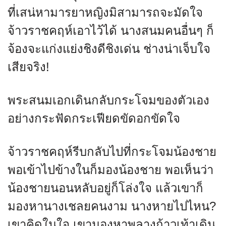
ที่เสน่หามารยาหญิงมิสามารถจะมัดใจ
จ้าวราชคฤห์เอาไว้ได้ นางสนมคนอื่นๆ ก็
จ้องจะแก่งแย่งชิงดีชิงเด่น ช่างน่าเจ็บใจ
เสียจริง!
พระสนมเอกเดินกลับกระโจมของตัวเอง
อย่างกระฟัดกระเฟียดขัดอกขัดใจ
จ้าวราชคฤห์รีบกลับไปที่กระโจมน้องชาย
พอเข้าไปข้างในก็มองน้องชาย พอเห็นว่า
น้องชายนอนหลับอยู่ก็โล่งใจ แล้วเขาก็
มองหานางเชลยคนงาม นางหายไปไหน?
เขาคิดในใจ เขามองหาพลางก้าวเท้าเดิน