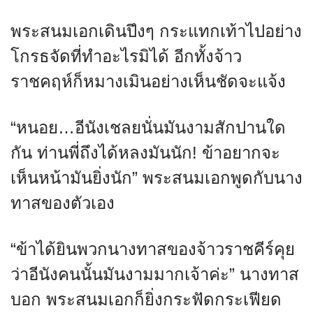
พระสนมเอกเดินปึงๆ กระแทกเท้าไปอย่าง
โกรธจัดที่ทำอะไรมิได้ อีกทั้งจ้าว
ราชคฤห์ก็หมางเมินอย่างเห็นชัดจะแจ้ง
“หนอย…อีนังเชลยนั่นมันงามสักปานใด
กัน ท่านพี่ถึงได้หลงมันนัก! ข้าอยากจะ
เห็นหน้ามันยิ่งนัก” พระสนมเอกพูดกับนาง
ทาสของตัวเอง
“ข้าได้ยินพวกนางทาสของจ้าวราชคีร์คุย
ว่าอีนังคนนั้นมันงามมากเจ้าค่ะ” นางทาส
บอก พระสนมเอกก็ยิ่งกระฟัดกระเฟียด