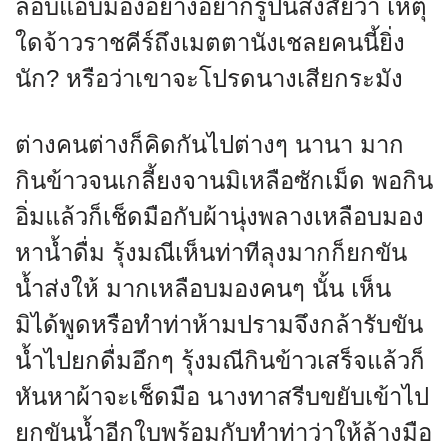
ลอบแอบมองอย่างอยากรู้ปนสงสัยว่า เหตุ
ใดจ้าวราชคีร์ถึงเมตตานังเชลยคนนี้ยิ่ง
นัก? หรือว่าเขาจะโปรดนางเสียกระมัง
ต่างคนต่างก็คิดกันไปต่างๆ นานา มาก
กินข้าวจนเกลี้ยงจานมิเหลือซักเม็ด พอกิน
อิ่มแล้วก็เช็ดมือกับผ้านุ่งพลางเหลือบมอง
หาน้ำดื่ม รุ้งมณีเห็นท่าทีลุงมากก็ยกขัน
น้ำส่งให้ มากเหลือบมองคนๆ นั้น เห็น
มิได้พูดหรือทำท่าห้ามปรามจึงกล้ารับขัน
น้ำไปยกดื่มอึกๆ รุ้งมณีกินข้าวเสร็จแล้วก็
หันหาผ้าจะเช็ดมือ นางทาสรีบขยับเข้าไป
ยกขันน้ำอีกใบพร้อมกับทำท่าว่าให้ล้างมือ