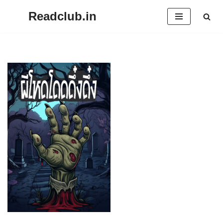
Readclub.in
Skip
to
content