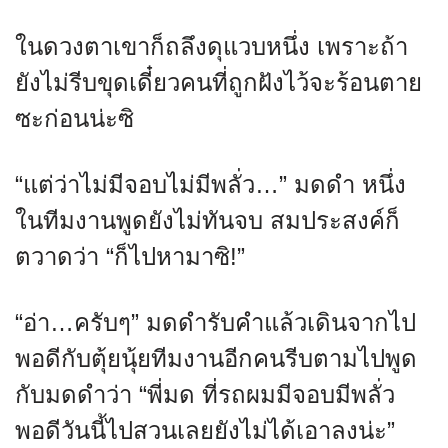
ในดวงตาเขาก็ถลึงดุแวบหนึ่ง เพราะถ้า
ยังไม่รีบขุดเดี๋ยวคนที่ถูกฝังไว้จะร้อนตาย
ซะก่อนน่ะซิ
“แต่ว่าไม่มีจอบไม่มีพลั่ว…” มดดำ หนึ่ง
ในทีมงานพูดยังไม่ทันจบ สมประสงค์ก็
ตวาดว่า “ก็ไปหามาซิ!”
“อ่า…ครับๆ” มดดำรับคำแล้วเดินจากไป
พอดีกับตุ้ยนุ้ยทีมงานอีกคนรีบตามไปพูด
กับมดดำว่า “พี่มด ที่รถผมมีจอบมีพลั่ว
พอดีวันนี้ไปสวนเลยยังไม่ได้เอาลงน่ะ”