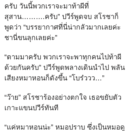
ครับ วันนี้พวกเราจะมาท้าผีที่
สุสาน……….ครับ” ปวีร์พูดจบ สโรชาก็
พูดว่า “บรรยากาศที่นี่น่ากลัวมากเลยค่ะ
ชานี่ขนลุกเลยค่ะ”
“ตามมาครับ พวกเราจะพาทุกคนไปท้าผี
ด้วยกันครับ” ปวีร์พูดพลางเดินนำไป พลัน
เสียงหมาหอนก็ดังขึ้น “โบร๋ววว…”
“ว๊าย” สโรชาร้องอย่างตกใจ เธอขยับตัว
เกาะแขนปวีร์ทันที
“แค่หมาหอนน่ะ” หมอปราบ ซึ่งเป็นหมอดู