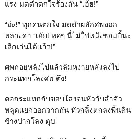
แรง มดดำตกใจร้องลั่น “เฮ้ย!”
“อ่ะ!” ทุกคนตกใจ มดดำผลักศพออก
พลางด่า “เฮ้ย! พอๆ นี่ไม่ใช่หนังซอมบี้นะ
เลิกเล่นได้แล้ว!”
ศพถอยหลังไปแล้วล้มหงายหลังลงไป
กระแทกโลงศพ ตึง!
คอกระแทกกับขอบโลงจนหัวกับลำตัว
หลุดแยกออกจากกัน หัวกลิ้งตกลงพื้นดิน
ข้างปากโลง ตุบ!