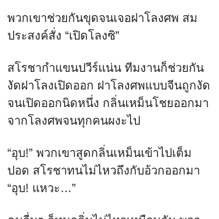
พวกเขาช่วยกันขุดจนเจอฝาโลงศพ สม
ประสงค์สั่ง “เปิดโลงซิ”
สโรชากำแขนปวีร์แน่น ทีมงานก็ช่วยกัน
งัดฝาโลงเปิดออก ฝาโลงศพแบบจีนถูกงัด
จนเปิดออกนิดหนึ่ง กลิ่นเหม็นโชยออกมา
จากโลงศพจนทุกคนผงะไป
“อุบ!” พวกเขาสูดกลิ่นเหม็นเข้าไปเต็ม
ปอด สโรชาทนไม่ไหวถึงกับอ้วกออกมา
“อุบ! แหวะ…”