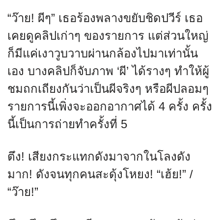
“ว๊าย! ผีๆ” เธอร้องพลางขยับชิดปวีร์ เธอ
เคยดูคลิปเก่าๆ ของรายการ แต่ส่วนใหญ่
ก็มีแค่เงาวูบวาบผ่านกล้องไปมาเท่านั้น
เอง บางคลิปก็จับภาพ ‘ผี’ ได้รางๆ ทำให้ผู้
ชมถกเถียงกันว่าเป็นผีจริงๆ หรือผีปลอมๆ
รายการนี้เพิ่งจะออกอากาศได้ 4 ครั้ง ครั้ง
นี้เป็นการถ่ายทำครั้งที่ 5
ตึง! เสียงกระแทกดังมาจากในโลงดัง
มาก! ดังจนทุกคนสะดุ้งโหยง! “เฮ้ย!” /
“ว๊าย!”