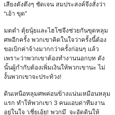
เสียงดังตึงๆ ชัดเจน สมประสงค์จึงสั่งว่า
“เอ้า ขุด”
มดดำ ตุ้ยนุ้ยและไฮโซจึงช่วยกันขุดหลุม
ศพอีกครั้ง พวกเขาคิดในใจว่าครั้งนี้ต้อง
ขอเบิกค่าจ้างมากกว่าครั้งก่อนๆ แล้ว
เพราะว่าพวกเขาต้องทำงานนอกบท ดัง
นั้นผู้กำกับต้องเพิ่มเงินให้พวกเขานะ ไม่
งั้นพวกเขาจะประท้วง!
ดินเหนือหลุมศพค่อนข้างแน่นเหมือนหลุม
แรก ทำให้พวกเขา 3 คนแอบด่าทีมงาน
อยู่ในใจ ‘เชี่ยเอ้ย! พวกมึ_จะอัดดินให้