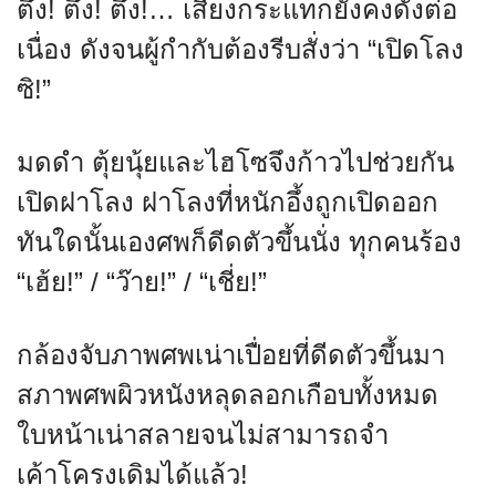
ตึง! ตึง! ตึง!… เสียงกระแทกยังคงดังต่อ
เนื่อง ดังจนผู้กำกับต้องรีบสั่งว่า “เปิดโลง
ซิ!”
มดดำ ตุ้ยนุ้ยและไฮโซจึงก้าวไปช่วยกัน
เปิดฝาโลง ฝาโลงที่หนักอึ้งถูกเปิดออก
ทันใดนั้นเองศพก็ดีดตัวขึ้นนั่ง ทุกคนร้อง
“เฮ้ย!” / “ว๊าย!” / “เชี่ย!”
กล้องจับภาพศพเน่าเปื่อยที่ดีดตัวขึ้นมา
สภาพศพผิวหนังหลุดลอกเกือบทั้งหมด
ใบหน้าเน่าสลายจนไม่สามารถจำ
เค้าโครงเดิมได้แล้ว!