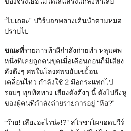
ของจริงเธอไม่ได้เสแสร้งแกล้งทำเลย
“ไปเถอะ” ปวีร์บอกพลางเดินนำตามหมอ
ปราบไป
ขณะที่
รายการท้าผีกำลังถ่ายทำ หลุมศพ
หนึ่งที่เคยถูกคนขุดเมื่อเดือนก่อนก็มีเสียง
ดังตึงๆ ศพในโลงศพขยับเขยื้อน
เคลื่อนไหว กำลังใช้ 2 มือกระแทกไป
รอบๆ ทุกทิศทาง เสียงดังตึงๆ นี้ ดังไปถึงหู
ของผู้คนที่กำลังถ่ายรายการอยู่ “หือ?”
“ว๊าย! เสียงอะไรน่ะ!?” สโรชาโผกอดปวีร์