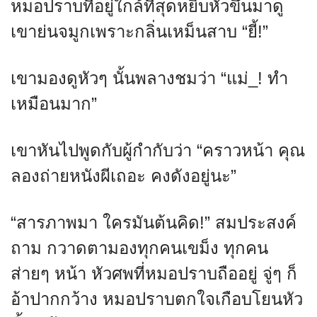
หมอปราบที่อยู่ใกล้ที่สุดหยิบหัวขึ้นมาดู
เขาย่นจมูกเพราะกลิ่นเหม็นสาบ “ยี้!”
เขามองดูหัวๆ นั้นพลางชมว่า “แม่_! ทำ
เหมือนมาก”
เขาหันไปพูดกับผู้กำกับว่า “คราวหน้า คุณ
ลองถ่ายหนังผีเถอะ คงดังอยู่นะ”
“สารภาพมา ใครมันต้นคิด!” สมประสงค์
ถาม กวาดตามองทุกคนเขม็ง ทุกคน
ส่ายๆ หน้า หัวศพที่หมอปราบถืออยู่ จู่ๆ ก็
อ้าปากกว้าง หมอปราบตกใจเกือบโยนหัว