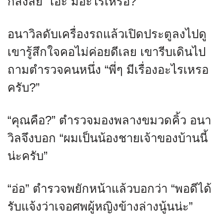
ก็สงสัย “เอ๊ะ มีอะไรเหรอ?”
อนาวิลดับเครื่องรถแล้วเปิดประตูลงไปดู
เขารู้สึกใจคอไม่ค่อยดีเลย เขารีบเดินไป
ถามตำรวจคนหนึ่ง “พี่ๆ มีเรื่องอะไรเหรอ
ครับ?”
“คุณคือ?” ตำรวจมองพลางขมวดคิ้ว อนา
วิลจึงบอก “ผมเป็นน้องชายเจ้าของบ้านนี้
น่ะครับ”
“อ่อ” ตำรวจพยักหน้าแล้วบอกว่า “พอดีได้
รับแจ้งว่าเจอศพผู้หญิงข้างล่างนู้นน่ะ”