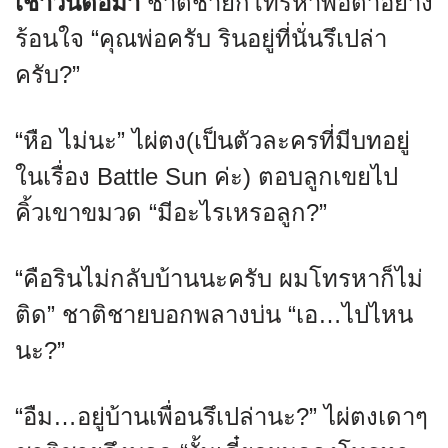
เช้าวันต่อมา
ชาติชายก็โทรหาพ่อตาอย่าง
ร้อนใจ “คุณพ่อครับ รินอยู่ที่นั่นรึเปล่า
ครับ?”
“หือ ไม่นะ” ไผ่ตง(เป็นตัวละครที่มีบทอยู่
ในเรื่อง Battle Sun ค่ะ) ตอบลูกเขยไป
คิ้วเขาขมวด “มีอะไรเหรอลูก?”
“คือรินไม่กลับบ้านนะครับ ผมโทรหาก็ไม่
ติด” ชาติชายบอกพลางบ่น “เอ…ไปไหน
นะ?”
“อืม…อยู่บ้านเพื่อนรึเปล่านะ?” ไผ่ตงเดาๆ