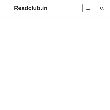
Readclub.in
Skip
to
content