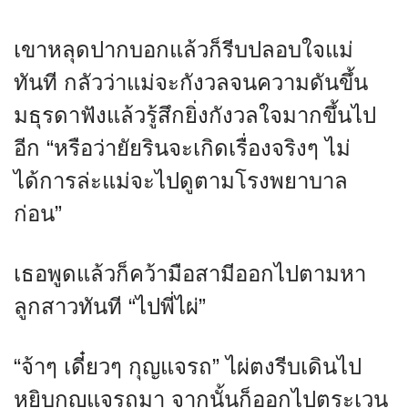
เขาหลุดปากบอกแล้วก็รีบปลอบใจแม่
ทันที กลัวว่าแม่จะกังวลจนความดันขึ้น
มธุรดาฟังแล้วรู้สึกยิ่งกังวลใจมากขึ้นไป
อีก “หรือว่ายัยรินจะเกิดเรื่องจริงๆ ไม่
ได้การล่ะแม่จะไปดูตามโรงพยาบาล
ก่อน”
เธอพูดแล้วก็คว้ามือสามีออกไปตามหา
ลูกสาวทันที “ไปพี่ไผ่”
“จ้าๆ เดี๋ยวๆ กุญแจรถ” ไผ่ตงรีบเดินไป
หยิบกุญแจรถมา จากนั้นก็ออกไปตระเวน