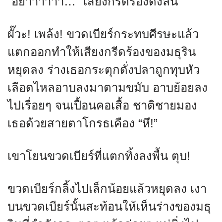
“อย่าาาาาา…” เสียงกรีดร้องดังลั่น
ผั๊วะ! เพล้ง! ขวดเบียร์กระทบศีรษะแล้ว
แตกออกทำให้เสียงกรีดร้องของมธุริน
หยุดลง ร่างเธอกระตุกดั่งปลาถูกทุบหัว
เลือดไหลอาบลงมาตามขมับ อาบย้อยลง
ไปเรื่อยๆ จนเปื้อนคอเสื้อ ชาติชายมอง
เธอด้วยสายตาโกรธเคือง “หึ!”
เขาโยนขวดเบียร์ที่แตกทิ้งลงพื้น ตุบ!
ขวดเบียร์กลิ้งไปเล็กน้อยแล้วหยุดลง เงา
บนขวดเบียร์นั้นสะท้อนให้เห็นร่างของมธุ