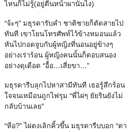
ไหนก็ไม่รู้(อยู่ตีนหน้าผานั่นไง)
“จ้ะๆ” มธุรดารับคำ ชาติชายก็ตัดสายไป
ทันที เขาโยนโทรศัพท์ไว้ข้างหมอนแล้ว
หันไปกอดจูบกับผู้หญิงที่นอนอยู่ข้างๆ
อย่างเร่าร้อน ผู้หญิงคนนั้นก็ตอบสนอง
อย่างดุเดือด “อื้อ…เสี่ยขา…”
มธุรดารีบลุกไปหาสามีทันที เธอรู้สึกร้อน
ใจจนเหมือนถูกไฟรุม “พี่ไผ่ๆ ยัยรินยังไม่
กลับบ้านเลย”
“หือ?” ไผ่ตงเลิกคิ้วขึ้น มธุรดารีบบอก “ตา