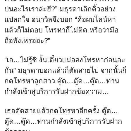
บ่นอะไรเราล่ะฮึ?” มธุรดาเลิกคิ้วอย่าง
แปลกใจ อนาวิลจึงบอก “คือผมไลน์หา
แล้วก็ไม่ตอบ โทรหาก็ไม่ติด หรือว่ามือ
ถือพังเหรอฮะ?”
“เอ…ไม่รู้ซิ งั้นเดี๋ยวแม่ลองโทรหาก่อนละ
กัน” มธุรดาบอกแล้วก็ตัดสายไป จากนั้นก็
กดโทรหาลูกสาว ตู๊ด…ตู๊ด…ตู๊ด…ท่าน
กำลังเข้าสู่บริการรับฝากข้อความ…
เธอตัดสายแล้วกดโทรหาอีกครั้ง ตู๊ด…
ตู๊ด…ตู๊ด…ท่านกำลังเข้าสู่บริการรับฝาก