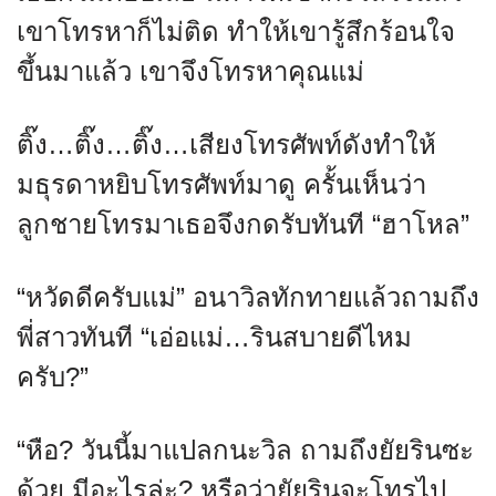
เขาโทรหาก็ไม่ติด ทำให้เขารู้สึกร้อนใจ
ขึ้นมาแล้ว เขาจึงโทรหาคุณแม่
ติ๊ง…ติ๊ง…ติ๊ง…เสียงโทรศัพท์ดังทำให้
มธุรดาหยิบโทรศัพท์มาดู ครั้นเห็นว่า
ลูกชายโทรมาเธอจึงกดรับทันที “ฮาโหล”
“หวัดดีครับแม่” อนาวิลทักทายแล้วถามถึง
พี่สาวทันที “เอ่อแม่…รินสบายดีไหม
ครับ?”
“หือ? วันนี้มาแปลกนะวิล ถามถึงยัยรินซะ
ด้วย มีอะไรล่ะ? หรือว่ายัยรินจะโทรไป