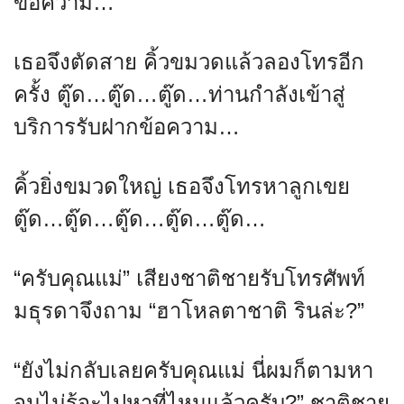
ข้อความ…
เธอจึงตัดสาย คิ้วขมวดแล้วลองโทรอีก
ครั้ง ตู๊ด…ตู๊ด…ตู๊ด…ท่านกำลังเข้าสู่
บริการรับฝากข้อความ…
คิ้วยิ่งขมวดใหญ่ เธอจึงโทรหาลูกเขย
ตู๊ด…ตู๊ด…ตู๊ด…ตู๊ด…ตู๊ด…
“ครับคุณแม่” เสียงชาติชายรับโทรศัพท์
มธุรดาจึงถาม “ฮาโหลตาชาติ รินล่ะ?”
“ยังไม่กลับเลยครับคุณแม่ นี่ผมก็ตามหา
จนไม่รู้จะไปหาที่ไหนแล้วครับ?” ชาติชาย