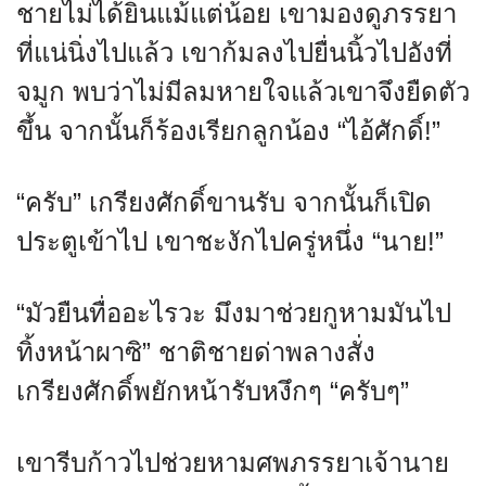
ชายไม่ได้ยินแม้แต่น้อย เขามองดูภรรยา
ที่แน่นิ่งไปแล้ว เขาก้มลงไปยื่นนิ้วไปอังที่
จมูก พบว่าไม่มีลมหายใจแล้วเขาจึงยืดตัว
ขึ้น จากนั้นก็ร้องเรียกลูกน้อง “ไอ้ศักดิ์!”
“ครับ” เกรียงศักดิ์ขานรับ จากนั้นก็เปิด
ประตูเข้าไป เขาชะงักไปครู่หนึ่ง “นาย!”
“มัวยืนทื่ออะไรวะ มึงมาช่วยกูหามมันไป
ทิ้งหน้าผาซิ” ชาติชายด่าพลางสั่ง
เกรียงศักดิ์พยักหน้ารับหงึกๆ “ครับๆ”
เขารีบก้าวไปช่วยหามศพภรรยาเจ้านาย