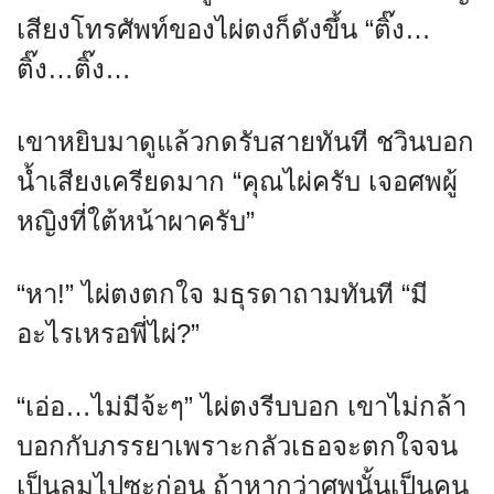
เสียงโทรศัพท์ของไผ่ตงก็ดังขึ้น “ติ๊ง…
ติ๊ง…ติ๊ง…
เขาหยิบมาดูแล้วกดรับสายทันที ชวินบอก
น้ำเสียงเครียดมาก “คุณไผ่ครับ เจอศพผู้
หญิงที่ใต้หน้าผาครับ”
“หา!” ไผ่ตงตกใจ มธุรดาถามทันที “มี
อะไรเหรอพี่ไผ่?”
“เอ่อ…ไม่มีจ้ะๆ” ไผ่ตงรีบบอก เขาไม่กล้า
บอกกับภรรยาเพราะกลัวเธอจะตกใจจน
เป็นลมไปซะก่อน ถ้าหากว่าศพนั้นเป็นคน