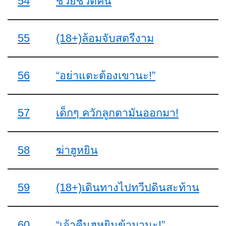
54
ช่วยชีวิตคน
55
(18+)ล้อมจับสตรีงาม
56
“อย่าแตะต้องเขานะ!”
57
เด็กๆ ควักลูกตามันออกมา!
58
ฆ่าฮูหยิน
59
(18+)เดินทางไปทวีปดินสะท้าน
60
“เจ้าคืนฮูหยินข้ามานะ!”