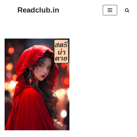
Readclub.in
Skip
to
content