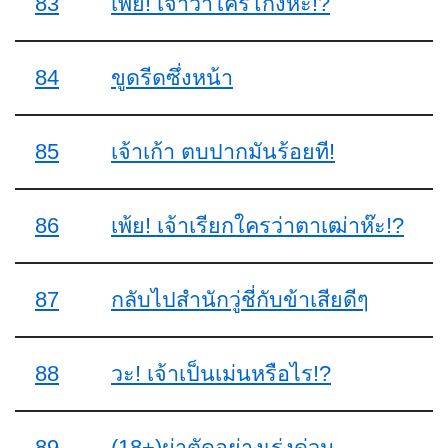
83
เพ้ย! เจ้าว่าใครโกงห๊ะ!?
84
ขูดรีดซึ่งหน้า
85
เจ้าเก้า ตบปากมันร้อยที!
86
เพ้ย! เจ้าเรียกใครว่าตาเฒ่าห๊ะ!?
87
กลับไปสำนักวู่ชี่กับข้าเสียดีๆ
88
วะ! เจ้าเป็นเม่นหรือไร!?
89
(18+)ผ่าตัดอย่างเร่งด่วน