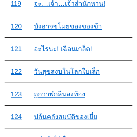
119
จะ…เจ้า…เจ้าสำนักหาน!
120
บังอาจขโมยของของข้า
121
อะไรนะ! เฉือนเกล็ด!
122
วันสุขสงบในโลกใบเล็ก
123
ถูกวาฬกลืนลงท้อง
124
ปล้นคลังสมบัติของเยี่ย