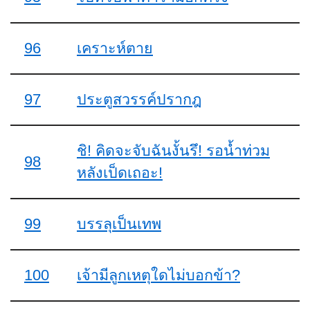
96
เคราะห์ตาย
97
ประตูสวรรค์ปรากฎ
ชิ! คิดจะจับฉันงั้นรึ! รอน้ำท่วม
98
หลังเป็ดเถอะ!
99
บรรลุเป็นเทพ
100
เจ้ามีลูกเหตุใดไม่บอกข้า?