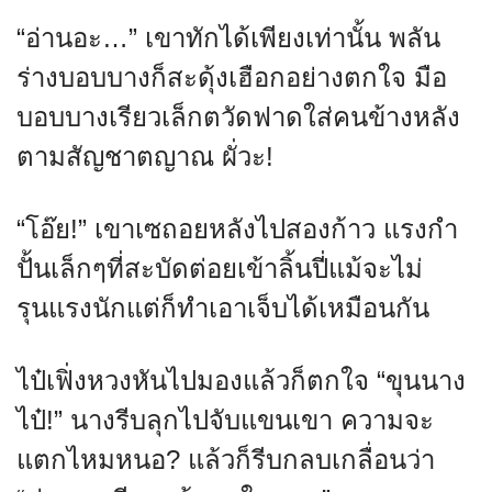
“อ่านอะ…” เขาทักได้เพียงเท่านั้น พลัน
ร่างบอบบางก็สะดุ้งเฮือกอย่างตกใจ มือ
บอบบางเรียวเล็กตวัดฟาดใส่คนข้างหลัง
ตามสัญชาตญาณ ผั่วะ!
“โอ๊ย!” เขาเซถอยหลังไปสองก้าว แรงกำ
ปั้นเล็กๆที่สะบัดต่อยเข้าลิ้นปี่แม้จะไม่
รุนแรงนักแต่ก็ทำเอาเจ็บได้เหมือนกัน
ไป๋เฟิ่งหวงหันไปมองแล้วก็ตกใจ “ขุนนาง
ไป๋!” นางรีบลุกไปจับแขนเขา ความจะ
แตกไหมหนอ? แล้วก็รีบกลบเกลื่อนว่า