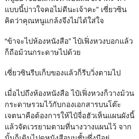
แบบนี้บ่าวใจคอไม่ดีนะเจ้าคะ” เซี่ยวซิน
คิดว่าคุณหนูแกล้งจึงไม่ได้ใส่ใจ
“ข้าจะไปห้องหนังสือ” ไป๋เฟิ่งหวงบอกแล้ว
ก็ถือม้วนกระดาษไปด้วย
เซี่ยวซินรีบเก็บของแล้วก็รีบวิ่งตามไป
เมื่อไปถึงห้องหนังสือ ไป๋เฟิ่งหวงก็วางม้วน
กระดาษรวมไว้กับกองเอกสารบนโต๊ะ
เจตนาคือต้องการให้ไป๋จื่อฮัวเห็นแผนผังนี้
แล้วจัดเวรยามตามที่นางวางแผนไว้ จาก
นั้นก็เดินไปดูหนังสือบนชั้นซึ่งมีอยู่