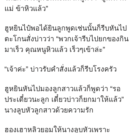
แม่ ข้าหิวแล้ว”
ฮูหยินไป๋พอได้ยินลูกพูดเช่นนั้นก็รีบหันไป
ตะโกนสั่งบ่าวว่า “พวกเจ้ารีบไปยกของกิน
มาเร็ว คุณหนูหิวแล้ว เร็วๆเข้าล่ะ”
“เจ้าค่ะ” บ่าวรับคำสั่งแล้วก็รีบโรงครัว
ฮูหยินหันไปมองลูกสาวแล้วก็พูดว่า “รอ
ประเดี๋ยวนะลูก เดี๋ยวบ่าวก็ยกมาให้แล้ว”
นางลูบหัวลูกสาวด้วยความรัก
ฮองเฮาหลิวยอมให้นางลูบหัวเพราะ