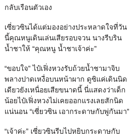
กลับเรือนตัวเอง
เซี่ยวซินได้แต่มองอย่างประหลาดใจที่วัน
นี้คุณหนูเดินเล่นเสียรอบจวน นางรีบริน
น้ำชาให้ “คุณหนู น้ำชาเจ้าค่ะ”
“ขอบใจ” ไป๋เฟิ่งหวงรับถ้วยน้ำชามาจิบ
พลางปาดเหงื่อบนหน้าผาก ดูซิแค่เดินนิด
เดียวยังเหนื่อยเสียขนาดนี้ นี่แสดงว่าเด็ก
น้อยไป๋เฟิ่งหวงไม่เคยออกแรงเลยสักนิด
แน่นอน “เซี่ยวซิน เอากระดาษกับพู่กันมา”
“เจ้าค่ะ” เซี่ยวซินรีบไปหยิบกระดาษกับ