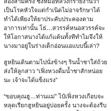
สองสามครั้ง ซึ่งหมอหลวงก็รายงานว่า
เป็นโรคหัวใจแต่กำเนิดไม่อาจรักษาได้
ทำได้เพียงให้ยาประคับประคองตาม
อาการเท่านั้น โธ่…สวรรค์หนอสวรรค์จะ
ให้โอกาสนางได้แก้แค้นทั้งทีทำไมจึงให้
นางมาอยู่ในร่างเด็กอ่อนแอแบบนี้เล่า?
ฮูหยินเดินตามไปนั่งข้างๆ รินน้ำชาใส่ถ้วย
ส่งให้ลูกสาว “เฟิ่งหวงดื่มน้ำชาสักหน่อย
นะ เจ้าจะได้แข็งแรง”
“ขอบคุณฮู…ท่านแม่” ไป๋เฟิ่งหวงเกือบจะ
หลุดเรียกฮูหยินอยู่บ่อยครั้ง นางจะต้องรีบ