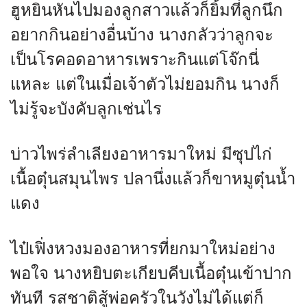
ฮูหยินหันไปมองลูกสาวแล้วก็ยิ้มที่ลูกนึก
อยากกินอย่างอื่นบ้าง นางกลัวว่าลูกจะ
เป็นโรคอดอาหารเพราะกินแต่โจ๊กนี่
แหละ แต่ในเมื่อเจ้าตัวไม่ยอมกิน นางก็
ไม่รู้จะบังคับลูกเช่นไร
บ่าวไพร่ลำเลียงอาหารมาใหม่ มีซุปไก่
เนื้อตุ๋นสมุนไพร ปลานึ่งแล้วก็ขาหมูตุ๋นน้ำ
แดง
ไป๋เฟิ่งหวงมองอาหารที่ยกมาใหม่อย่าง
พอใจ นางหยิบตะเกียบคีบเนื้อตุ๋นเข้าปาก
ทันที รสชาติสู้พ่อครัวในวังไม่ได้แต่ก็