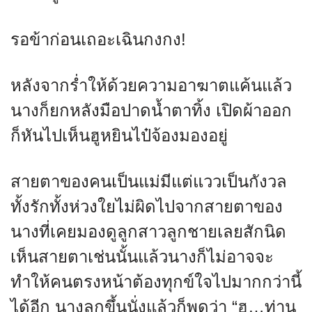
รอข้าก่อนเถอะเฉินกงกง!
หลังจากร่ำให้ด้วยความอาฆาตแค้นแล้ว
นางก็ยกหลังมือปาดน้ำตาทิ้ง เปิดผ้าออก
ก็หันไปเห็นฮูหยินไป๋จ้องมองอยู่
สายตาของคนเป็นแม่มีแต่แววเป็นกังวล
ทั้งรักทั้งห่วงใยไม่ผิดไปจากสายตาของ
นางที่เคยมองดูลูกสาวลูกชายเลยสักนิด
เห็นสายตาเช่นนั้นแล้วนางก็ไม่อาจจะ
ทำให้คนตรงหน้าต้องทุกข์ใจไปมากกว่านี้
ได้อีก นางลุกขึ้นนั่งแล้วก็พูดว่า “ฮู…ท่าน