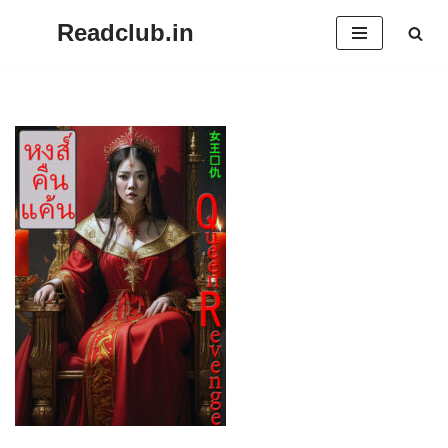
Readclub.in
Skip
to
content