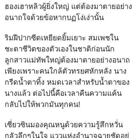
ฮองเฮาหลิวผู้ยิ่งใหญ่ แต่ต้องมาตายอย่าง
อนาถใจด้วยข้อหากบฏโง่เง่านั้น
ริมฝีปากซีดเหยียดยิ้มเยาะ สมเพชใน
ชะตาชีวิตของตัวเองในชาติก่อนนัก
ลูกสาวแม่ทัพใหญ่ต้องมาตายอย่างอนาถ
เพียงเพราะคนใกล้ตัวทรยศหักหลัง นาง
กรีดน้ำตาทิ้ง หมดเวลาสำหรับน้ำตาของ
นางแล้ว ต่อไปนี้คือเวลาคืนความแค้น
กลับไปให้พวกมันทุกคน!
เซี่ยวซินมองคุณหนูด้วยความรู้สึกหวั่น
กลัวลึกๆในใจ แววแห่งอำนาจฉายชัดอยู่