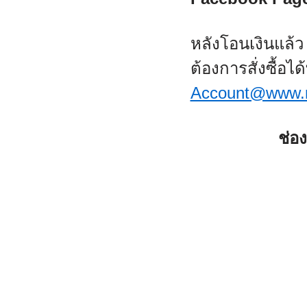
หลังโอนเงินแล้ว 
ต้องการสั่งซื้อไ
Account@www.r
ช่อ