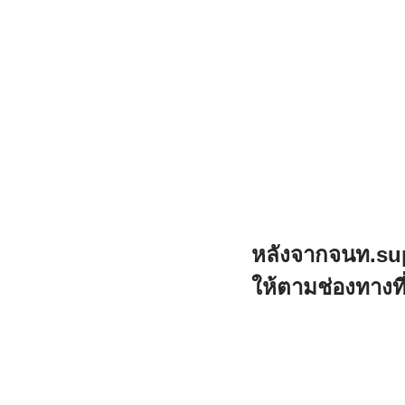
หลังจากจนท.supp
ให้ตามช่องทางที่