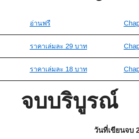
อ่านฟรี
Chap
ราคาเล่มละ 29 บาท
Chap
ราคาเล่มละ 18 บาท
Chap
จบบริบูรณ์
วันที่เขียนจ