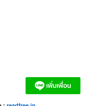
e :
readfree.in