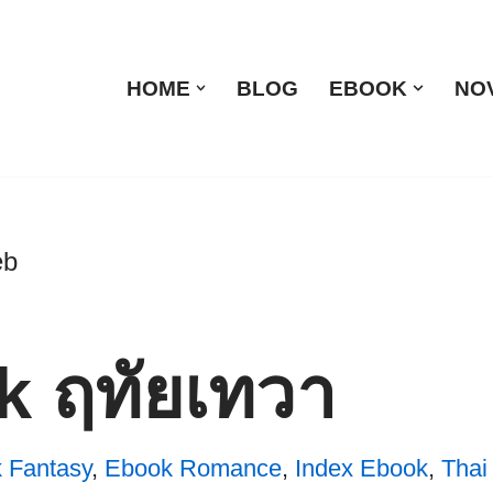
HOME
BLOG
EBOOK
NO
 ฤทัยเทวา
 Fantasy
,
Ebook Romance
,
Index Ebook
,
Thai