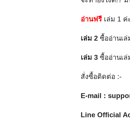
อ่านฟรี
เล่ม 1 ค่
เล่ม 2
ซื้ออ่านเล
เล่ม 3
ซื้ออ่านเล
สั่งซื้อติดต่อ :-
E-mail : suppo
Line Official