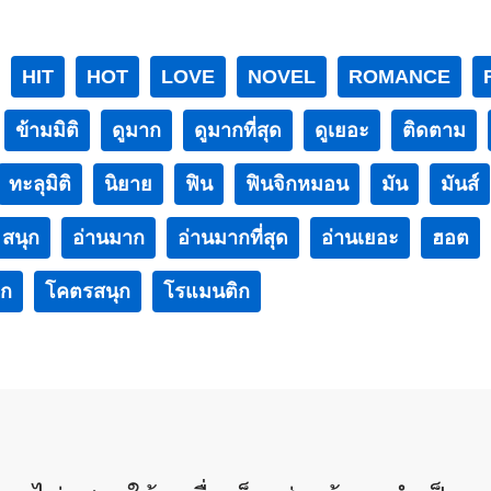
HIT
HOT
LOVE
NOVEL
ROMANCE
ข้ามมิติ
ดูมาก
ดูมากที่สุด
ดูเยอะ
ติดตาม
ทะลุมิติ
นิยาย
ฟิน
ฟินจิกหมอน
มัน
มันส์
สนุก
อ่านมาก
อ่านมากที่สุด
อ่านเยอะ
ฮอต
็ก
โคตรสนุก
โรแมนติก