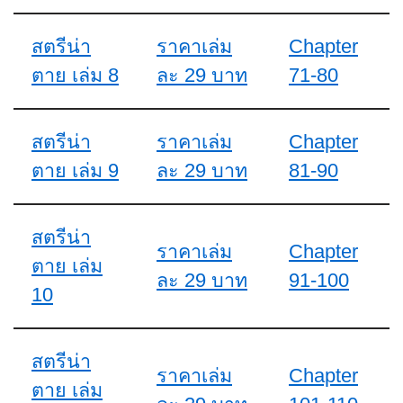
สตรีน่า
ราคาเล่ม
Chapter
ตาย เล่ม 8
ละ 29 บาท
71-80
สตรีน่า
ราคาเล่ม
Chapter
ตาย เล่ม 9
ละ 29 บาท
81-90
สตรีน่า
ราคาเล่ม
Chapter
ตาย เล่ม
ละ 29 บาท
91-100
10
สตรีน่า
ราคาเล่ม
Chapter
ตาย เล่ม