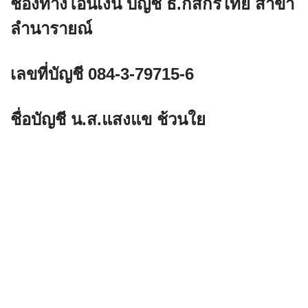
ช่องทางโอนเงิน บัญชี ธ.กสิกรไทย สาขา
ลำนารายณ์
เลขที่บัญชี 084-3-79715-6
ชื่อบัญชี น.ส.แสงแข ช้วนใย