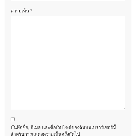
ความเห็น
*
บันทึกชื่อ, อีเมล และชื่อเว็บไซต์ของฉันบนเบราว์เซอร์นี้
สำหรับการแสดงความเห็นครั้งถัดไป