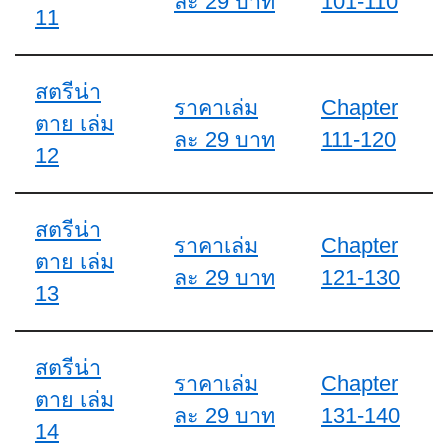
ละ 29 บาท
101-110
11
สตรีน่า
ราคาเล่ม
Chapter
ตาย เล่ม
ละ 29 บาท
111-120
12
สตรีน่า
ราคาเล่ม
Chapter
ตาย เล่ม
ละ 29 บาท
121-130
13
สตรีน่า
ราคาเล่ม
Chapter
ตาย เล่ม
ละ 29 บาท
131-140
14