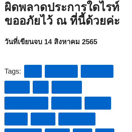
ผิดพลาดประการใดไรท์
ขออภัยไว้ ณ ที่นี้ด้วยค่ะ
วันที่เขียนจบ 14 สิงหาคม 2565
Tags:
18+
ACTION
EROTIC
LOVE
NC
NOVEL
ROMANTIC
TOP 10
TOP 5
ขายดี
ฆ่าฟัน
จีนโบราณ