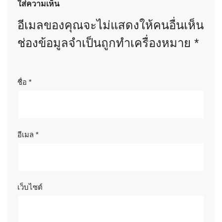
ใส่ความเห็น
อีเมลของคุณจะไม่แสดงให้คนอื่นเห็น
ช่องข้อมูลจำเป็นถูกทำเครื่องหมาย
*
ชื่อ
*
อีเมล
*
เว็บไซต์