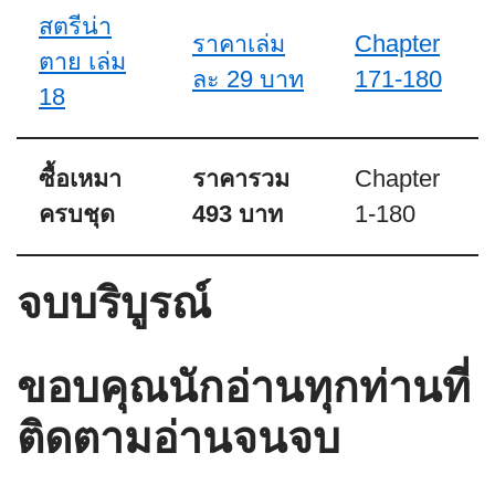
สตรีน่า
ราคาเล่ม
Chapter
ตาย เล่ม
ละ 29 บาท
171-180
18
ซื้อเหมา
ราคารวม
Chapter
ครบชุด
493
บาท
1-180
จบบริบูรณ์
ขอบคุณนักอ่านทุกท่านที่
ติดตามอ่านจนจบ