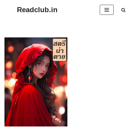
Readclub.in
Skip
to
content