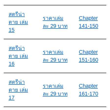
สตรีน่า
ราคาเล่ม
Chapter
ตาย เล่ม
ละ 29 บาท
141-150
15
สตรีน่า
ราคาเล่ม
Chapter
ตาย เล่ม
ละ 29 บาท
151-160
16
สตรีน่า
ราคาเล่ม
Chapter
ตาย เล่ม
ละ 29 บาท
161-170
17