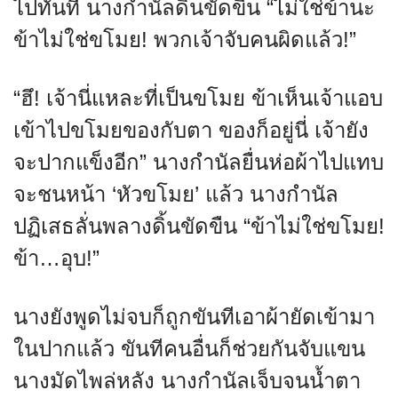
ไปทันที นางกำนัลดิ้นขัดขืน “ไม่ใช่ข้านะ
ข้าไม่ใช่ขโมย! พวกเจ้าจับคนผิดแล้ว!”
“ฮึ! เจ้านี่แหละที่เป็นขโมย ข้าเห็นเจ้าแอบ
เข้าไปขโมยของกับตา ของก็อยู่นี่ เจ้ายัง
จะปากแข็งอีก” นางกำนัลยื่นห่อผ้าไปแทบ
จะชนหน้า ‘หัวขโมย’ แล้ว นางกำนัล
ปฏิเสธลั่นพลางดิ้นขัดขืน “ข้าไม่ใช่ขโมย!
ข้า…อุบ!”
นางยังพูดไม่จบก็ถูกขันทีเอาผ้ายัดเข้ามา
ในปากแล้ว ขันทีคนอื่นก็ช่วยกันจับแขน
นางมัดไพล่หลัง นางกำนัลเจ็บจนน้ำตา