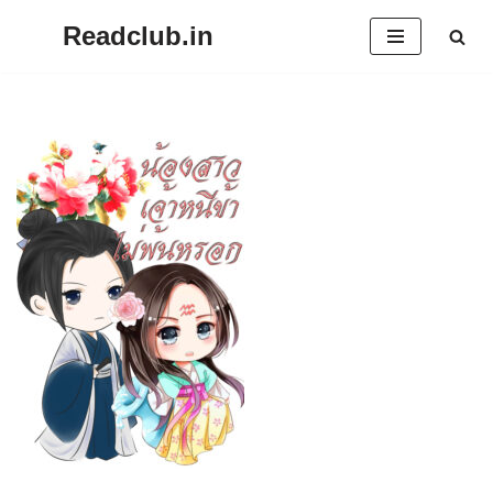
Readclub.in
Skip
to
content