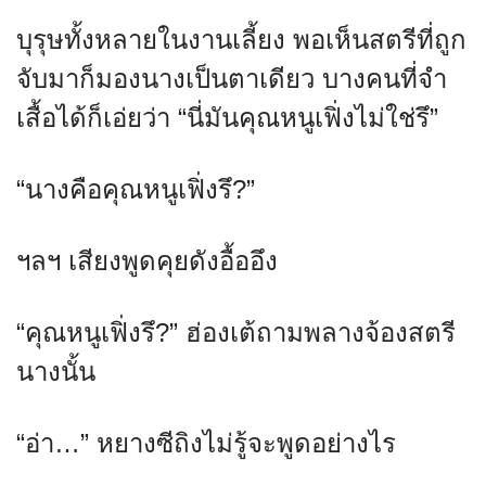
บุรุษทั้งหลายในงานเลี้ยง พอเห็นสตรีที่ถูก
จับมาก็มองนางเป็นตาเดียว บางคนที่จำ
เสื้อได้ก็เอ่ยว่า “นี่มันคุณหนูเฟิ่งไม่ใช่รึ”
“นางคือคุณหนูเฟิ่งรึ?”
ฯลฯ เสียงพูดคุยดังอื้ออึง
“คุณหนูเฟิ่งรึ?” ฮ่องเต้ถามพลางจ้องสตรี
นางนั้น
“อ่า…” หยางซีถิงไม่รู้จะพูดอย่างไร