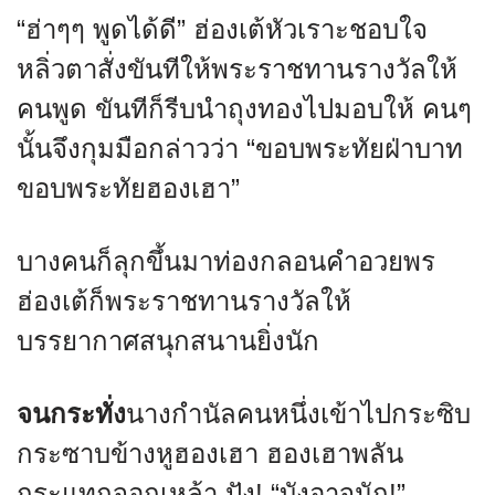
“ฮ่าๆๆ พูดได้ดี” ฮ่องเต้หัวเราะชอบใจ
หลิ่วตาสั่งขันทีให้พระราชทานรางวัลให้
คนพูด ขันทีก็รีบนำถุงทองไปมอบให้ คนๆ
นั้นจึงกุมมือกล่าวว่า “ขอบพระทัยฝ่าบาท
ขอบพระทัยฮองเฮา”
บางคนก็ลุกขึ้นมาท่องกลอนคำอวยพร
ฮ่องเต้ก็พระราชทานรางวัลให้
บรรยากาศสนุกสนานยิ่งนัก
จนกระทั่ง
นางกำนัลคนหนึ่งเข้าไปกระซิบ
กระซาบข้างหูฮองเฮา ฮองเฮาพลัน
กระแทกจอกเหล้า ปัง! “บังอาจนัก!”