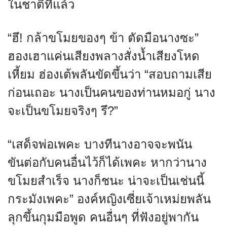
ในชาติที่แล้ว
“ฮึ! กล้าขโมยของๆ ข้า ตัดมือนางซะ”
ฮองเฮาแค่นเสียงพลางสั่งน้ำเสียงโหด
เหี้ยม ฮ่องเต้พลันขัดขึ้นว่า “สอบถามเสีย
ก่อนเถอะ นางเป็นคนของท่านหมอกู่ นาง
จะเป็นขโมยจริงๆ รึ?”
“เสด็จพ่อเพคะ บางทีนางอาจจะพนัน
ขันต่อกับคนอื่นไว้ก็ได้เพคะ หากว่านาง
ขโมยสำเร็จ นางก็ชนะ น่าจะเป็นเช่นนี้
กระมังเพคะ” องค์หญิงเซี่ยเจ้าเหม่ยพลัน
ลุกขึ้นกุมมือพูด คนอื่นๆ ที่ฟังอยู่พากัน