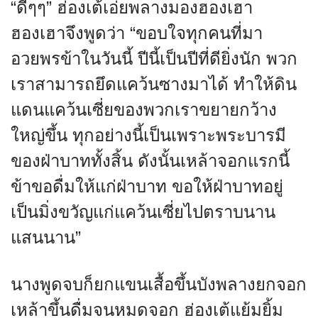
“ดีๆๆ” ฮ่องเต้เอ่ยพลางมองฮองเฮา
ฮองเฮาจึงพูดว่า “ขอบใจทุกคนที่มา
อวยพรข้าในวันนี้ ปีนี้เป็นปีที่ดียิ่งนัก พวก
เราสามารถยึดแคว้นซางมาได้ ทำให้ดิน
แดนแคว้นเซี่ยของพวกเราขยายกว้าง
ใหญ่ขึ้น ทุกอย่างนี้เป็นเพราะพระบารมี
ของฝ่าบาททั้งสิ้น ดังนั้นเหล้าจอกแรกนี้
ข้าขอดื่มให้แก่ฝ่าบาท ขอให้ฝ่าบาทอยู่
เป็นมิ่งขวัญแก่แคว้นเซี่ยไปตราบนาน
แสนนาน”
นางพูดจบก็ยกแขนเสื้อขึ้นบังพลางยกจอก
เหล้าขึ้นดื่มจนหมดจอก ฮ่องเต้แย้มยิ้ม