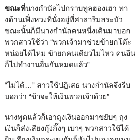
ขณะที่
นางกำนัลไปกราบทูลฮองเฮา ทา
งด้านเฟิ่งหวงที่นั่งอยู่ที่ศาลาริมสระบัว
ขณะนั้นก็มีนางกำนัลคนหนึ่งเดินมาบอก
พวกสาวใช้ว่า “พวกเจ้ามาช่วยข้ายกโต๊ะ
หน่อยได้ไหม ข้ายกคนเดียวไม่ไหว คนอื่น
ก็ไปทำงานอื่นกันหมดแล้ว”
“ไม่ได้…” สาวใช้ปฏิเสธ นางกำนัลจึงรีบ
บอกว่า “ข้าจะให้เงินพวกเจ้าด้วย”
นางพูดแล้วก็เอาถุงเงินออกมาขยับๆ ถุง
เงินก็ส่งเสียงกุ๊งกิ๊งๆ เบาๆ พวกสาวใช้ได้
ยินเสียงเงินกระทบกันก็หันไปมองคุณหนู