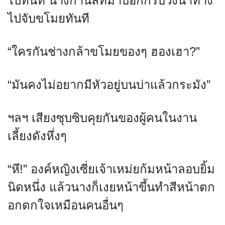
ไปทันที นางกำนัลที่มาบอกก็รีบวิ่งนำทาง
ไปจับขโมยทันที
“ใครกันช่างกล้าขโมยของๆ ฮองเฮา?”
“มันคงไม่อยากมีหัวอยู่บนบ่าแล้วกระมัง”
ฯลฯ เสียงซุบซิบคุยกันของผู้คนในงาน
เลี้ยงดังหึ่งๆ
“หึ!” องค์หญิงเซี่ยเจ้าเหม่ยก้มหน้าลอบยิ้ม
นิดหนึ่ง แล้วนางก็เงยหน้าขึ้นทำสีหน้าตก
อกตกใจเหมือนคนอื่นๆ