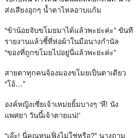
ส่งเสียงอุกๆ น้ำตาไหลอาบแก้ม
“ข้าน้อยจับขโมยมาได้แล้วพะย่ะค่ะ” ขันที
รายงานแล้วชี้ที่ห่อผ้าในมือนางกำนัล
“ของที่ถูกขโมยไปอยู่นี่แล้วพะย่ะค่ะ”
สายตาทุกคนจ้องมองขโมยเป็นตาเดียว
“โอ้…”
องค์หญิงเซี่ยเจ้าเหม่ยยิ้มบางๆ ‘หึ! นัง
แพศยา วันนี้เจ้าตายแน่!’
“เอ๊ะ! นี่คุณหนูเฟิ่งไม่ใช่หรือ?” นางถาม