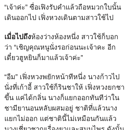
“เจ้าค่ะ” ซื่อเฟิงรับคำแล้วถือหมวกใบนั้น
เดินออกไป เฟิ่งหวงเดินตามสาวใช้ไป
เมื่อไปถึง
ห้องว่างห้องหนึ่ง สาวใช้ก็บอก
ว่า “เชิญคุณหนูนั่งรอก่อนนะเจ้าคะ อีก
เดี๋ยวฮูหยินก็มาแล้วเจ้าค่ะ”
“อืม” เฟิ่งหวงพยักหน้าทีหนึ่ง นางก้าวไป
นั่งที่เก้าอี้ สาวใช้ก็รินชาให้ เฟิ่งหวงยกชา
ขึ้น แค่ได้กลิ่น นางก็แยกออกทันทีว่าใน
ชามียานอนหลับผสมอยู่ ชาติที่แล้วนาง
แยกไม่ออก แต่ชาตินี้ไม่เหมือนกันแล้ว
นางเชี่ยวชาญเรื่องยาและสมุนไพร ดังนั้น