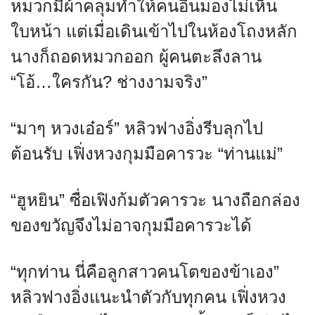
หมวกมีผ้าคลุมทำให้คนอื่นมองไม่เห็น
ใบหน้า แต่เมื่อเดินเข้าไปในห้องโถงหลัก
นางก็ถอดหมวกออก ผู้คนตะลึงลาน
“โอ้…ใครกัน? ช่างงามจริง”
“มาๆ หวงเอ๋อร์” หลิวฟางอิ่งรีบลุกไป
ต้อนรับ เฟิ่งหวงกุมมือคารวะ “ท่านแม่”
“ฮูหยิน” ซื่อเฟิงก้มตัวคารวะ นางถือกล่อง
ของขวัญจึงไม่อาจกุมมือคารวะได้
“ทุกท่าน นี่คือลูกสาวคนโตของข้าเอง”
หลิวฟางอิ่งแนะนำตัวกับทุกคน เฟิ่งหวง