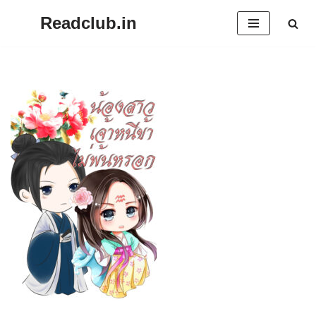
Readclub.in
Skip
to
content