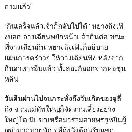
ถามแล้ว’
“กินเสร็จแล้วเจ้าก็กลับไปได้” หยางถิงเฟิ
งบอก จางเฉียนพยักหน้าแล้วกินต่อ ขณะ
ที่จางเฉียนกิน หยางถิงเฟิงก็อธิบาย
แผนการคร่าวๆ ให้จางเฉียนฟัง หลังจาก
กินอาหารอิ่มแล้ว ทั้งสองก็ออกจากหอชุน
หลิน
วันคืนผ่านไป
จนกระทั่งถึงวันเกิดของจูลี่
ถิง จวนแม่ทัพใหญ่ก็จัดงานเลี้ยงอย่าง
ใหญ่โต มีแขกเหรื่อมาร่วมอวยพรฮูหยินผู้
เฒ่ามากมายนัก จูลี่ถิงนั่งต้อนรับแขก