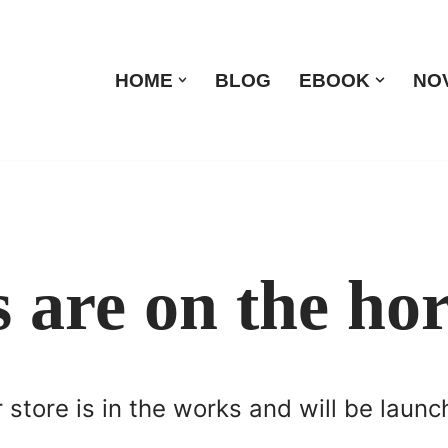
HOME
BLOG
EBOOK
NO
s are on the ho
store is in the works and will be launc