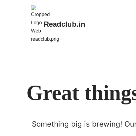
Skip
Readclub.in
to
content
Great thing
Something big is brewing! Our 