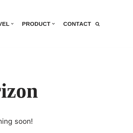
VEL
PRODUCT
CONTACT
rizon
hing soon!