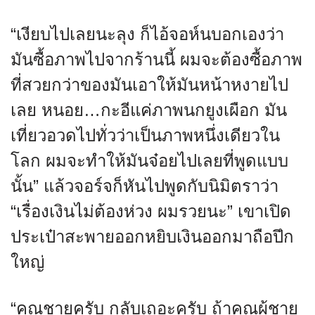
“เงียบไปเลยนะลุง ก็ไอ้จอห์นบอกเองว่า
มันซื้อภาพไปจากร้านนี้ ผมจะต้องซื้อภาพ
ที่สวยกว่าของมันเอาให้มันหน้าหงายไป
เลย หนอย…กะอีแค่ภาพนกยูงเผือก มัน
เที่ยวอวดไปทั่วว่าเป็นภาพหนึ่งเดียวใน
โลก ผมจะทำให้มันจ๋อยไปเลยที่พูดแบบ
นั้น” แล้วจอร์จก็หันไปพูดกับนิมิตราว่า
“เรื่องเงินไม่ต้องห่วง ผมรวยนะ” เขาเปิด
ประเป๋าสะพายออกหยิบเงินออกมาถือปึก
ใหญ่
“คุณชายครับ กลับเถอะครับ ถ้าคุณผู้ชาย