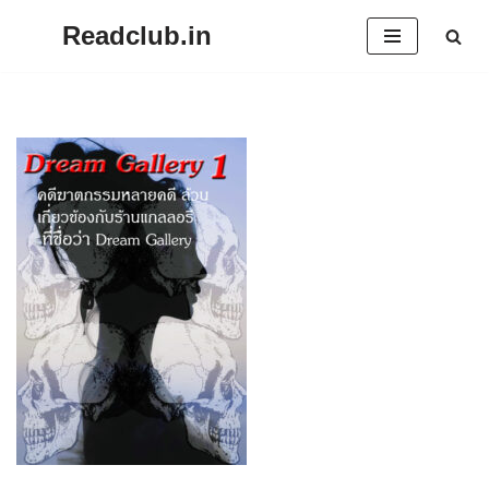
Readclub.in
Skip
to
content