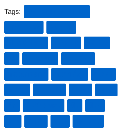
Tags:
DREAM GALLERY
MYSTERY
NOVEL
READFREE
TOP 10
TOP 5
คดี
ฆาตกรรม
ซ่อนเงื่อน
ดรีมแกลลอรี่
ดูมากที่สุด
ดูเยอะ
ตำรวจ
ติดอันดับ
นักสืบ
นิยาย
ฟิน
ฟินจิกหมอน
มัน
มันส์
รีวิว
ลึกลับ
สนุก
สอบสวน