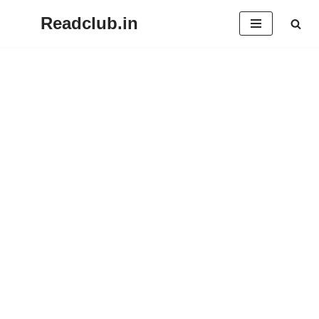
Readclub.in
Skip
to
content