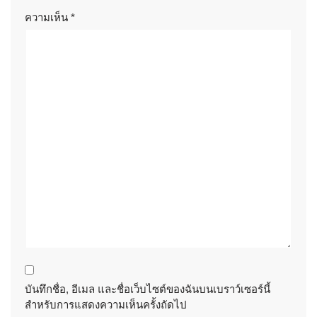
ความเห็น
*
บันทึกชื่อ, อีเมล และชื่อเว็บไซต์ของฉันบนเบราว์เซอร์นี้
สำหรับการแสดงความเห็นครั้งถัดไป