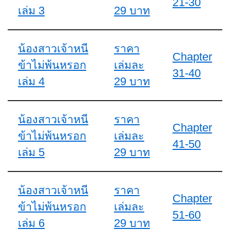
21-30
เล่ม 3
29 บาท
น้องสาวเจ้าหนี
ราคา
Chapter
ข้าไม่พ้นหรอก
เล่มละ
31-40
เล่ม 4
29 บาท
น้องสาวเจ้าหนี
ราคา
Chapter
ข้าไม่พ้นหรอก
เล่มละ
41-50
เล่ม 5
29 บาท
น้องสาวเจ้าหนี
ราคา
Chapter
ข้าไม่พ้นหรอก
เล่มละ
51-60
เล่ม 6
29 บาท