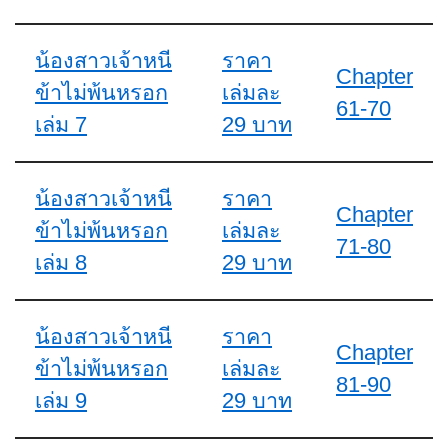
น้องสาวเจ้าหนี
ราคา
Chapter
ข้าไม่พ้นหรอก
เล่มละ
61-70
เล่ม 7
29 บาท
น้องสาวเจ้าหนี
ราคา
Chapter
ข้าไม่พ้นหรอก
เล่มละ
71-80
เล่ม 8
29 บาท
น้องสาวเจ้าหนี
ราคา
Chapter
ข้าไม่พ้นหรอก
เล่มละ
81-90
เล่ม 9
29 บาท