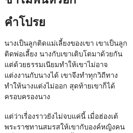
คำโปรย
นางเป็นลูกติดแม่เลี้ยงของเขา เขาเป็นลูก
ติดพ่อเลี้ยง นางกับเขาเติบโตมาด้วยกัน
แต่ด้วยธรรมเนียมทำให้เขาไม่อาจ
แต่งงานกับนางได้ เขาจึงทำทุกวิถีทาง
ทำให้นางแต่งไม่ออก สุดท้ายเขาก็ได้
ครอบครองนาง
แต่ว่าเรื่องราวยังไม่จบแค่นี้ เมื่อฮ่องเต้
พระราชทานสมรสให้เขากับองค์หญิงคน