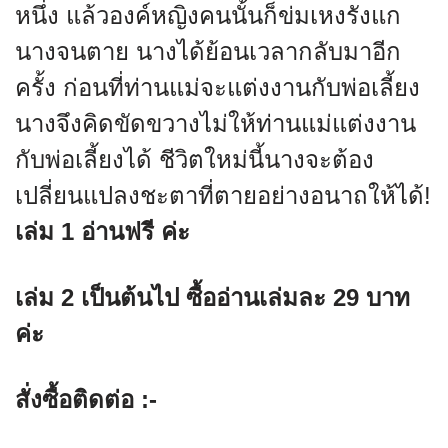
หนึ่ง แล้วองค์หญิงคนนั้นก็ข่มเหงรังแก
นางจนตาย นางได้ย้อนเวลากลับมาอีก
ครั้ง ก่อนที่ท่านแม่จะแต่งงานกับพ่อเลี้ยง
นางจึงคิดขัดขวางไม่ให้ท่านแม่แต่งงาน
กับพ่อเลี้ยงได้ ชีวิตใหม่นี้นางจะต้อง
เปลี่ยนแปลงชะตาที่ตายอย่างอนาถให้ได้!
เล่ม 1
อ่านฟรี
ค่ะ
เล่ม 2 เป็นต้นไป ซื้ออ่านเล่มละ
29 บาท
ค่ะ
สั่งซื้อติดต่อ :-