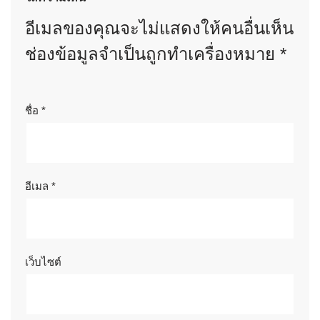
อีเมลของคุณจะไม่แสดงให้คนอื่นเห็น
ช่องข้อมูลจำเป็นถูกทำเครื่องหมาย
*
ชื่อ
*
อีเมล
*
เว็บไซต์