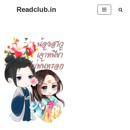
Readclub.in
Skip
to
content