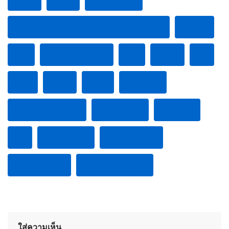
น้องสาวเจ้าหนีข้าไม่พ้นหรอก
นิยาย
ฟิน
ฟินจิกหมอน
มัน
มันส์
รัก
รีวิว
สนุก
สู้รบ
อ่านฟรี
อ่านมากที่สุด
อ่านเยอะ
อีโรติก
ฮา
แฮทแท็ก
โคตรสนุก
โรแมนติก
ไม่ติดเหรียญ
ใส่ความเห็น