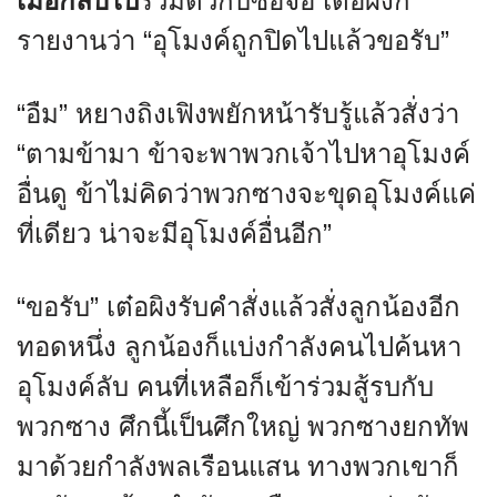
เมื่อกลับไป
รวมตัวกับซื่อจื่อ เต๋อผิงก็
รายงานว่า “อุโมงค์ถูกปิดไปแล้วขอรับ”
“อืม” หยางถิงเฟิงพยักหน้ารับรู้แล้วสั่งว่า
“ตามข้ามา ข้าจะพาพวกเจ้าไปหาอุโมงค์
อื่นดู ข้าไม่คิดว่าพวกซางจะขุดอุโมงค์แค่
ที่เดียว น่าจะมีอุโมงค์อื่นอีก”
“ขอรับ” เต๋อผิงรับคำสั่งแล้วสั่งลูกน้องอีก
ทอดหนึ่ง ลูกน้องก็แบ่งกำลังคนไปค้นหา
อุโมงค์ลับ คนที่เหลือก็เข้าร่วมสู้รบกับ
พวกซาง ศึกนี้เป็นศึกใหญ่ พวกซางยกทัพ
มาด้วยกำลังพลเรือนแสน ทางพวกเขาก็