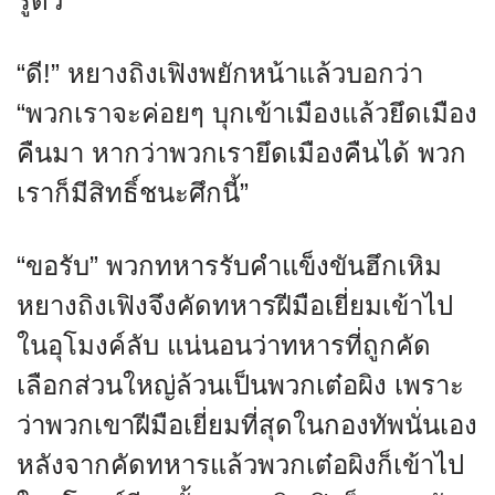
รู้ตัว”
“ดี!” หยางถิงเฟิงพยักหน้าแล้วบอกว่า
“พวกเราจะค่อยๆ บุกเข้าเมืองแล้วยึดเมือง
คืนมา หากว่าพวกเรายึดเมืองคืนได้ พวก
เราก็มีสิทธิ์ชนะศึกนี้”
“ขอรับ” พวกทหารรับคำแข็งขันฮึกเหิม
หยางถิงเฟิงจึงคัดทหารฝีมือเยี่ยมเข้าไป
ในอุโมงค์ลับ แน่นอนว่าทหารที่ถูกคัด
เลือกส่วนใหญ่ล้วนเป็นพวกเต๋อผิง เพราะ
ว่าพวกเขาฝีมือเยี่ยมที่สุดในกองทัพนั่นเอง
หลังจากคัดทหารแล้วพวกเต๋อผิงก็เข้าไป