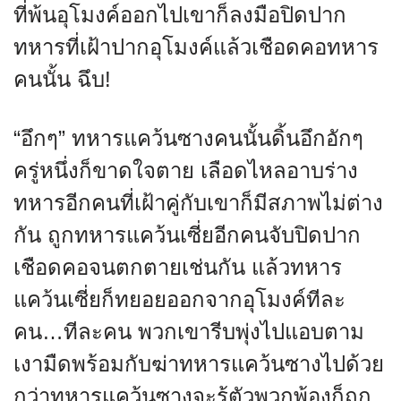
ที่พ้นอุโมงค์ออกไปเขาก็ลงมือปิดปาก
ทหารที่เฝ้าปากอุโมงค์แล้วเชือดคอทหาร
คนนั้น ฉึบ!
“อึกๆ” ทหารแคว้นซางคนนั้นดิ้นอึกอักๆ
ครู่หนึ่งก็ขาดใจตาย เลือดไหลอาบร่าง
ทหารอีกคนที่เฝ้าคู่กับเขาก็มีสภาพไม่ต่าง
กัน ถูกทหารแคว้นเซี่ยอีกคนจับปิดปาก
เชือดคอจนตกตายเช่นกัน แล้วทหาร
แคว้นเซี่ยก็ทยอยออกจากอุโมงค์ทีละ
คน…ทีละคน พวกเขารีบพุ่งไปแอบตาม
เงามืดพร้อมกับฆ่าทหารแคว้นซางไปด้วย
กว่าทหารแคว้นซางจะรู้ตัวพวกพ้องก็ถูก