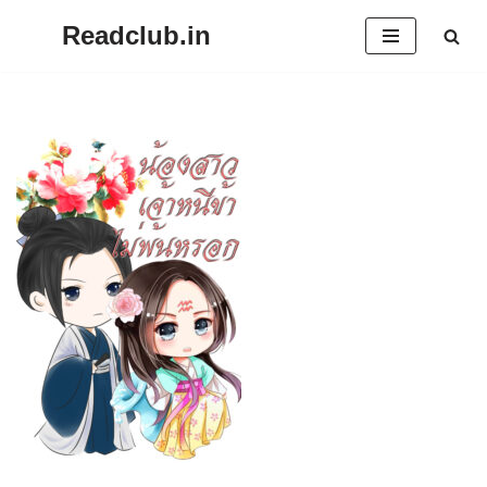
Readclub.in
Skip
to
content