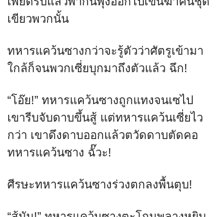
เพยิดรับแล้วพากันพุ่งออกไปเข่นฆ่าคนชุด
เขียวพวกนั้น
ทหารแคว้นซางกว่าจะรู้ตัวว่าศัตรูเข้ามา
ใกล้ก็จนพวกเซี่ยบุกมาถึงตัวแล้ว ฉึก!
“โอ๊ย!” ทหารแคว้นซางถูกแทงจนเซไป
เขารีบจับดาบขึ้นสู้ แต่ทหารแคว้นเซี่ยไว
กว่า เขาดึงดาบออกแล้วตวัดดาบตัดคอ
ทหารแคว้นซาง ฉั๊วะ!
ศีรษะทหารแคว้นซางร่วงตกลงพื้นตุบ!
“สู้มัน!” ทหารแคว้นซางตะโกนพลางหยิบ