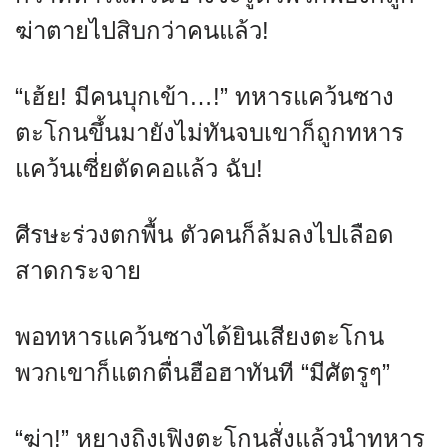
ฆ่าตายไปสิบกว่าคนแล้ว!
“เฮ้ย! มีคนบุกเข้า…!” ทหารแคว้นซาง
ตะโกนขึ้นมายังไม่ทันจบเขาก็ถูกทหาร
แคว้นเซี่ยตัดคอแล้ว ฉับ!
ศีรษะร่วงตกพื้น ตัวคนก็ล้มลงไปเลือด
สาดกระจาย
พอทหารแคว้นซางได้ยินเสียงตะโกน
พวกเขาก็แตกตื่นฮือฮาทันที “มีศัตรูๆ”
“ฆ่า!” หยางถิงเฟิงตะโกนสั่งแล้วนำทหาร