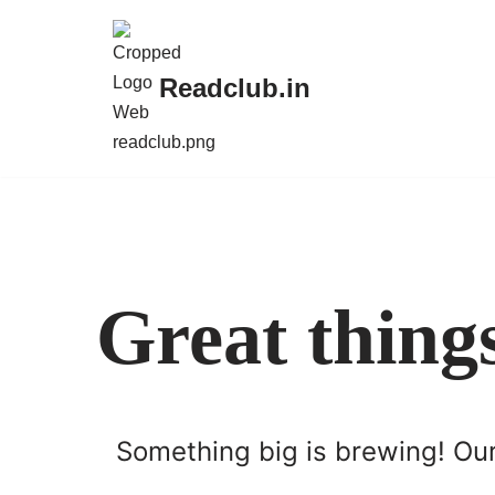
Skip
Readclub.in
to
content
Great thing
Something big is brewing! Our 