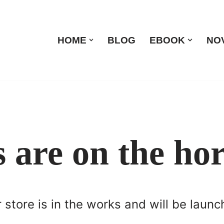
HOME
BLOG
EBOOK
NO
s are on the ho
store is in the works and will be launc