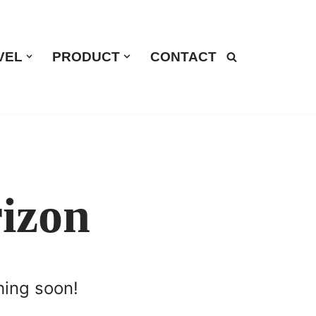
VEL
PRODUCT
CONTACT
rizon
hing soon!